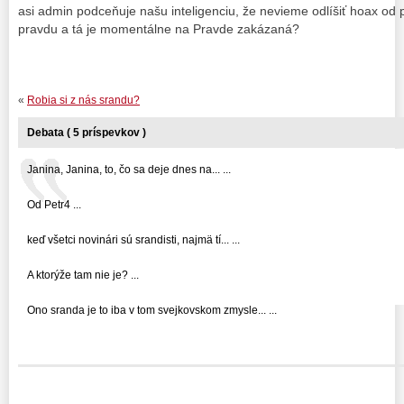
asi admin podceňuje našu inteligenciu, že nevieme odlíšiť hoax od p
pravdu a tá je momentálne na Pravde zakázaná?
«
Robia si z nás srandu?
Debata ( 5 príspevkov )
Janina, Janina, to, čo sa deje dnes na... ...
Od Petr4 ...
keď všetci novinári sú srandisti, najmä tí... ...
A ktorýže tam nie je? ...
Ono sranda je to iba v tom svejkovskom zmysle... ...