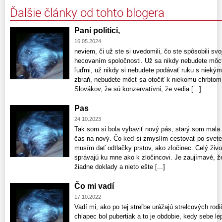
Ďalšie články od tohto blogera
Pani politici,
16.05.2024
neviem, či už ste si uvedomili, čo ste spôsobili sv
hecovaním spoločnosti. Už sa nikdy nebudete môc
ľuďmi, už nikdy si nebudete podávať ruku s niekým
zbraň, nebudete môcť sa otočiť k niekomu chrbtom 
Slovákov, že sú konzervatívni, že vedia [...]
Pas
24.10.2023
Tak som si bola vybaviť nový pás, starý som mala 
čas na nový. Čo keď si zmyslím cestovať po svet
musím dať odtlačky prstov, ako zločinec. Celý živo
správajú ku mne ako k zločincovi. Je zaujímavé, že
žiadne doklady a nieto ešte [...]
Čo mi vadí
17.10.2022
Vadí mi, ako po tej streľbe urážajú strelcových ro
chlapec bol pubertiak a to je obdobie, kedy sebe l