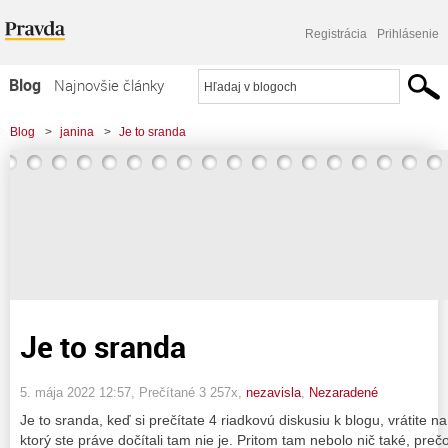
Registrácia
Prihlásenie
Blog
Najnovšie články
Najčítanejšie články
Blog
>
janina
>
Je to sranda
Najkomentovanejšie články
Zoznam blogov
Komerčné blogy
Je to sranda
5. mája 2022 12:57
, Prečítané 3 257x,
nezavisla
,
Nezaradené
Je to sranda, keď si prečítate 4 riadkovú diskusiu k blogu, vrátite na 
ktorý ste práve dočítali tam nie je. Pritom tam nebolo nič také, pr