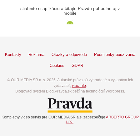
stiahnite si aplikáciu a čítajte Pravdu pohodlne aj v
mobile
Kontakty
Reklama
Otázky a odpovede
Podmienky používania
Cookies
GDPR
© OUR MEDIA SR a. s. 2026. Autorské práva sú vyhradené a vykonáva ich
vydavateľ,
viac info
.
Blogovací systém Blog.Pravda.sk beží na technológií Wordpress.
Kompletný video servis pre OUR MEDIA SR a.s. zabezpečuje
ARBERTO GROUP
s.r.o.
.