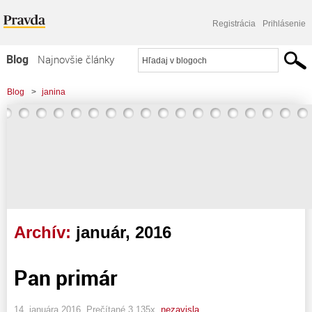
Registrácia
Prihlásenie
Blog
Najnovšie články
Najčítanejšie články
Blog
>
janina
Najkomentovanejšie články
Zoznam blogov
Komerčné blogy
Archív:
január, 2016
Pan primár
14. januára 2016, Prečítané 3 135x,
nezavisla