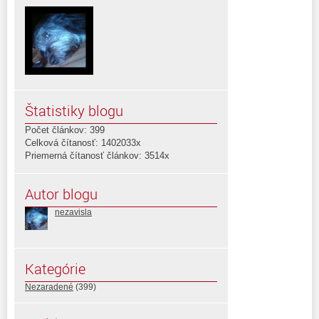
Štatistiky blogu
Počet článkov: 399
Celková čítanosť: 1402033x
Priemerná čítanosť článkov: 3514x
Autor blogu
nezavisla
Kategórie
Nezaradené
(399)