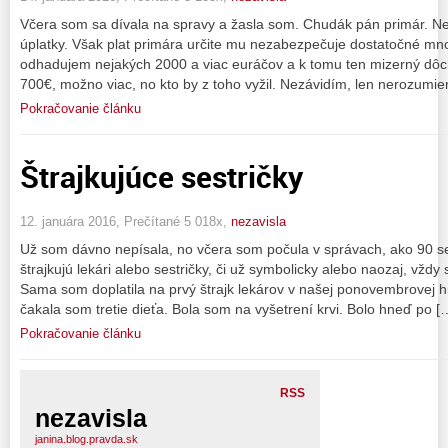
Včera som sa dívala na spravy a žasla som. Chudák pán primár. Nez
úplatky. Však plat primára určite mu nezabezpečuje dostatočné množ
odhadujem nejakých 2000 a viac euráčov a k tomu ten mizerný dô
700€, možno viac, no kto by z toho vyžil. Nezávidím, len nerozumi
Pokračovanie článku
Štrajkujúce sestričky
12. januára 2016, Prečítané 5 018x,
nezavisla
Už som dávno nepísala, no včera som počula v správach, ako 90 se
štrajkujú lekári alebo sestričky, či už symbolicky alebo naozaj, vždy 
Sama som doplatila na prvý štrajk lekárov v našej ponovembrovej his
čakala som tretie dieťa. Bola som na vyšetrení krvi. Bolo hneď po [
Pokračovanie článku
RSS
nezavisla
janina.blog.pravda.sk