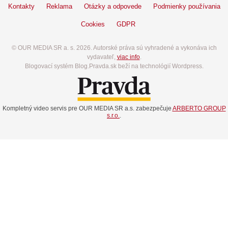
Kontakty
Reklama
Otázky a odpovede
Podmienky používania
Cookies
GDPR
© OUR MEDIA SR a. s. 2026. Autorské práva sú vyhradené a vykonáva ich
vydavateľ,
viac info
.
Blogovací systém Blog.Pravda.sk beží na technológií Wordpress.
Kompletný video servis pre OUR MEDIA SR a.s. zabezpečuje
ARBERTO GROUP
s.r.o.
.