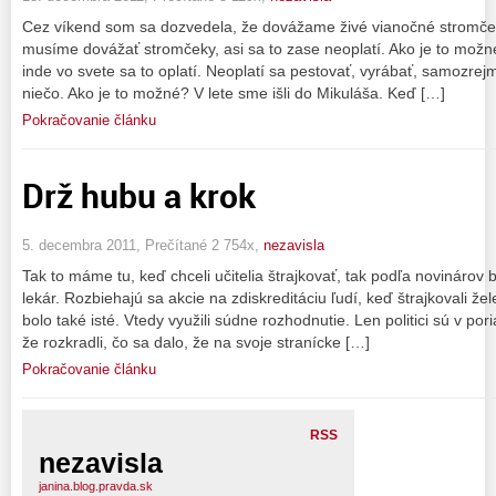
Cez víkend som sa dozvedela, že dovážame živé vianočné stromčeky
musíme dovážať stromčeky, asi sa to zase neoplatí. Ako je to možné
inde vo svete sa to oplatí. Neoplatí sa pestovať, vyrábať, samozrej
niečo. Ako je to možné? V lete sme išli do Mikuláša. Keď […]
Pokračovanie článku
Drž hubu a krok
5. decembra 2011, Prečítané 2 754x,
nezavisla
Tak to máme tu, keď chceli učitelia štrajkovať, tak podľa novinárov b
lekár. Rozbiehajú sa akcie na zdiskreditáciu ľudí, keď štrajkovali žel
bolo také isté. Vtedy využili súdne rozhodnutie. Len politici sú v po
že rozkradli, čo sa dalo, že na svoje stranícke […]
Pokračovanie článku
RSS
nezavisla
janina.blog.pravda.sk