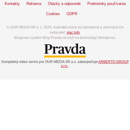
Kontakty
Reklama
Otázky a odpovede
Podmienky používania
Cookies
GDPR
© OUR MEDIA SR a. s. 2026. Autorské práva sú vyhradené a vykonáva ich
vydavateľ,
viac info
.
Blogovací systém Blog.Pravda.sk beží na technológií Wordpress.
Kompletný video servis pre OUR MEDIA SR a.s. zabezpečuje
ARBERTO GROUP
s.r.o.
.