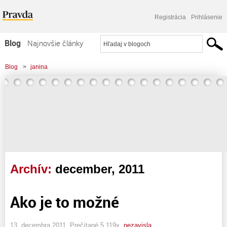
Registrácia
Prihlásenie
Blog
Najnovšie články
Najčítanejšie články
Blog
>
janina
Najkomentovanejšie články
Zoznam blogov
Komerčné blogy
Archív:
december, 2011
Ako je to možné
13. decembra 2011, Prečítané 5 119x,
nezavisla