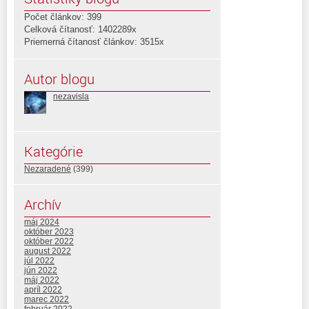
Počet článkov: 399
Celková čítanosť: 1402289x
Priemerná čítanosť článkov: 3515x
Autor blogu
nezavisla
Kategórie
Nezaradené
(399)
Archív
máj 2024
október 2023
október 2022
august 2022
júl 2022
jún 2022
máj 2022
apríl 2022
marec 2022
február 2022