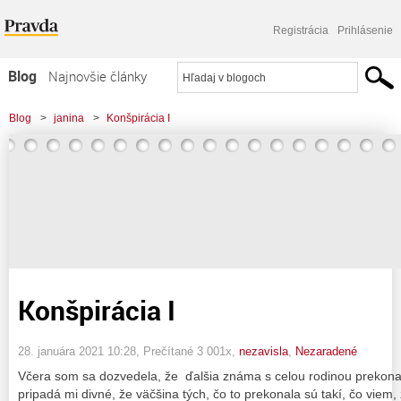
Registrácia
Prihlásenie
Blog
Najnovšie články
Najčítanejšie články
Blog
>
janina
>
Konšpirácia I
Najkomentovanejšie články
Zoznam blogov
Komerčné blogy
Konšpirácia I
28. januára 2021 10:28
, Prečítané 3 001x,
nezavisla
,
Nezaradené
Včera som sa dozvedela, že ďalšia známa s celou rodinou prekonal
pripadá mi divné, že väčšina tých, čo to prekonala sú takí, čo viem, 