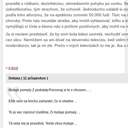
pravidlá s rúškami, dezinfekciou, obmedzením pohybu po vonku. Ne
úzkostlivosťou, tým strachom, že ochoreli. Jednoducho oslabili si 
podľa toho aforizmu, že na epidémiu zomrelo 50.000 ľudí. Tisíc na 
choroby. Preto nás neustále strašia, aby mohli vyhlasovať, toľko a t
vymýšľajú si čísla a klamú nás s počtom pozitívnych, aby mohli na 
Ja si neviem predstaviť, že by som bola kdesi zavretá, nechodiť von
cez ulicu Nemôžem sa ani dívať na slovenskú televíziu, keď vidím
moderátorov, tak je mi zle. Prečo v iných televíziách to nie je. Iba u
«
A dosť
Debata ( 11 príspevkov )
Mutuje pomaly Z podstaty.Porovnaj si to s vírusom... ...
Ešte som sa trochu zamyslel, čo si vlastne ...
To je vec názoru! Uvidíme, či mutuje pomaly ...
Tá veta nie je pravdivá. Tento vírus mutuje ...