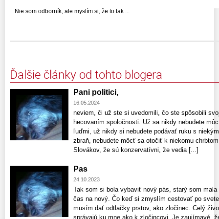
Nie som odborník, ale myslím si, že to tak ...
Ďalšie články od tohto blogera
Pani politici,
16.05.2024
neviem, či už ste si uvedomili, čo ste spôsobili sv
hecovaním spoločnosti. Už sa nikdy nebudete môc
ľuďmi, už nikdy si nebudete podávať ruku s niekým
zbraň, nebudete môcť sa otočiť k niekomu chrbtom 
Slovákov, že sú konzervatívni, že vedia [...]
Pas
24.10.2023
Tak som si bola vybaviť nový pás, starý som mala 
čas na nový. Čo keď si zmyslím cestovať po svet
musím dať odtlačky prstov, ako zločinec. Celý živo
správajú ku mne ako k zločincovi. Je zaujímavé, že