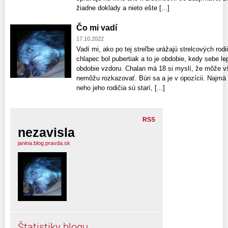
žiadne doklady a nieto ešte [...]
Čo mi vadí
17.10.2022
Vadí mi, ako po tej streľbe urážajú strelcových ro
chlapec bol pubertiak a to je obdobie, kedy sebe l
obdobie vzdoru. Chalan má 18 si myslí, že môže v
nemôžu rozkazovať. Búri sa a je v opozícii. Najmä a
neho jeho rodičia sú starí, [...]
RSS
nezavisla
janina.blog.pravda.sk
Štatistiky blogu